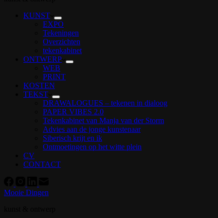
KUNST
EXPO
Tekeningen
Overzichten
tekenkabinet
ONTWERP
WEB
PRINT
KOSTEN
TEKST
DRAWALOGUES – tekenen in dialoog
PAPER VIBES 2.0
Tekenkabinet van Manja van der Storm
Advies aan de jonge kunstenaar
Siberisch krijt en ik
Ontmoetingen op het witte plein
CV
CONTACT
Mooie Dingen
kunst & ontwerp