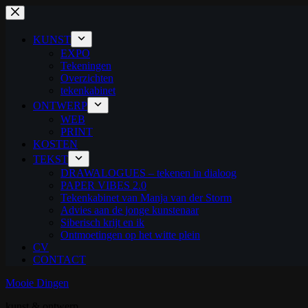
Ga
naar
de
KUNST
inhoud
EXPO
Tekeningen
Overzichten
tekenkabinet
ONTWERP
WEB
PRINT
KOSTEN
TEKST
DRAWALOGUES – tekenen in dialoog
PAPER VIBES 2.0
Tekenkabinet van Manja van der Storm
Advies aan de jonge kunstenaar
Siberisch krijt en ik
Ontmoetingen op het witte plein
CV
CONTACT
Mooie Dingen
kunst & ontwerp